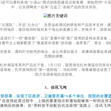
们还可以看到多地
“小汤山”模式的医院建设过程直播，例如郑州“小
中，让全国网友一起来“云监工”农副产品的安全供应。
“云团队”，开启“云办公”，负责远程调试的研发和产品技术支持
不同地区，项目组同时面对多个地点的直播工作，并线开干，加班
，还进行了一些
“微创新”。以往“直播中国”推广使用的是纯全景设备
直播平台上独家配置了“慢速双向巡航”的功能，场景更广、更全，动
光复杂，遇到灯光较亮的地点，会让光晕比较大，直播画面看起来
范围的调整。
、红外测温等系列产品近千套。1月23日，获悉湖北红外测温仪仍存
温筛检，扎牢疫情防控“第一道防线”。与此同时，海康威视还设置
助力全国各地抗击疫情。
3
、佳讯飞鸿
全部部署，实现了区政府、卫健委所属70多个单位、医院的全覆
现了在疫情处置过程中，上级的重要指示和通知能够第一时间在
速响应的效果。在“用科技手段配合抗击疫情”道路上，佳讯飞