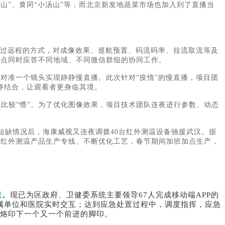
汤山”、黄冈“小汤山”等，而北京新发地蔬菜市场也加入到了直播当
，通过远程的方式，对成像效果、巡航预置、码流码率、拉流取流等及
加点同时应答不同地域、不同微信群组的协同工作。
，对准一个镜头实现静静慢直播。此次针对“疫情”的慢直播，项目团
静结合，让观看者更身临其境。
就比较
“懵”。为了优化图像效果，项目技术团队连夜进行参数、动态
在短缺情况后，海康威视又连夜调拨40台红外测温设备驰援武汉。据
了红外测温产品生产专线、不断优化工艺，春节期间加班加点生产，
盖。
现已为区政府、卫健委系统主要领导
67人完成移动端APP的
所属单位和医院实时交互；达到应急处置过程中，调度指挥，应急
鸿烙印下一个又一个前进的脚印。